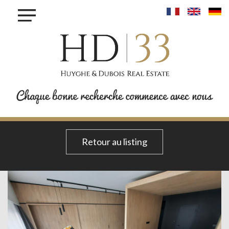
×
ACHETER
LOUER
VENDRE
INVESTIR
PROJET MAISONS - LINGER
PROJET KROUN - MAMER
RESIDENCE IRIS - BETTANGE SUR MESS
Retour au listing
PROJET PHOENIX - BONNEVOIE
PROJET VAUBAN LUXEMBOURG-PFAFFENTHALL
BLOG
CONTACT