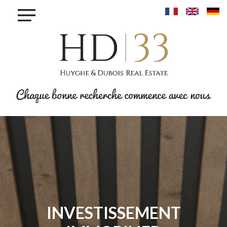
×
ACHETER
LOUER
VENDRE
INVESTIR
PROJET MAISONS - LINGER
PROJET KROUN - MAMER
RESIDENCE IRIS - BETTANGE SUR MESS
PROJET PHOENIX - BONNEVOIE
PROJET VAUBAN LUXEMBOURG-PFAFFENTHALL
BLOG
CONTACT
INVESTISSEMENT