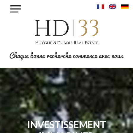
×
ACHETER
LOUER
VENDRE
INVESTIR
PROJET MAISONS - LINGER
PROJET KROUN - MAMER
RESIDENCE IRIS - BETTANGE SUR MESS
PROJET PHOENIX - BONNEVOIE
PROJET VAUBAN LUXEMBOURG-PFAFFENTHALL
BLOG
CONTACT
INVESTISSEMENT