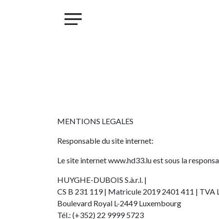
×
ACHETER
LOUER
VENDRE
INVESTIR
PROJET MAISONS - LINGER
PROJET KROUN - MAMER
MENTIONS LEGALES
RESIDENCE IRIS - BETTANGE SUR MESS
Responsable du site internet:
PROJET PHOENIX - BONNEVOIE
PROJET VAUBAN LUXEMBOURG-PFAFFENTHALL
Le site internet
www.
hd33.lu est sous la responsab
BLOG
HUYGHE-DUBOIS S.à.r.l. |
CONTACT
CS B 231 119 | Matricule 2019 2401 411 | TVA 
Boulevard Royal L-2449 Luxembourg
Tél.: (+352) 22 9999 5723