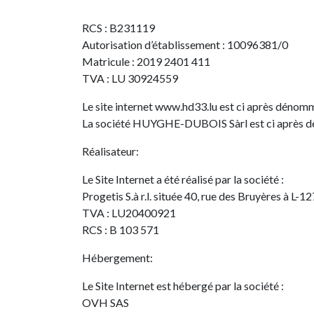
RCS : B231119
Autorisation d’établissement : 10096381/0
Matricule : 2019 2401 411
TVA : LU 30924559
Le site internet
www.
hd33.lu est ci après dénommé
La société HUYGHE-DUBOIS Sàrl est ci après d
Réalisateur:
Le Site Internet a été réalisé par la société :
Progetis S.à r.l. située 40, rue des Bruyères à L
TVA : LU20400921
RCS : B 103 571
Hébergement:
Le Site Internet est hébergé par la société :
OVH SAS