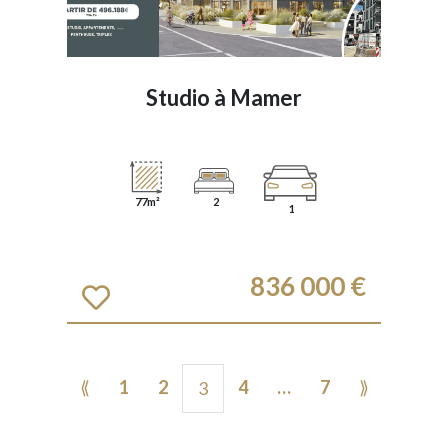
Studio à
Mamer
77m²
2
1
836 000 €
⟪
1
2
4
…
7
⟫
3