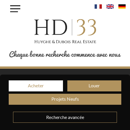
×
ACHETER
LOUER
VENDRE
INVESTIR
PROJET MAISONS - LINGER
PROJET KROUN - MAMER
RESIDENCE IRIS - BETTANGE SUR MESS
PROJET PHOENIX - BONNEVOIE
Acheter
Louer
PROJET VAUBAN LUXEMBOURG-PFAFFENTHALL
BLOG
Projets Neufs
CONTACT
Recherche avancée