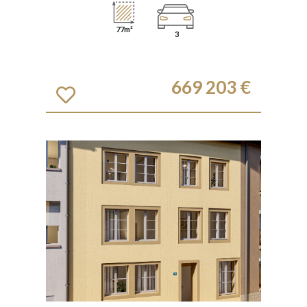
77m²
3
669 203 €