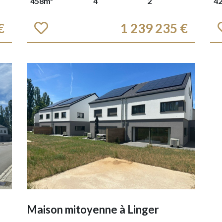
458m²
4
2
4
€
1 239 235 €
Maison mitoyenne à
Linger