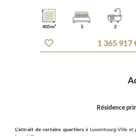
405m²
5
2
1 365 917 
Ac
Résidence pri
L’attrait de certains quartiers
à Luxembourg-Ville et p