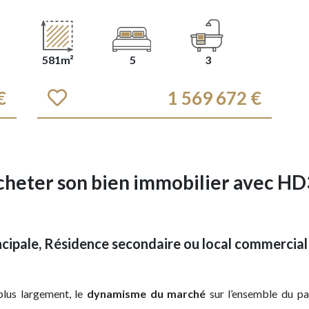
581m²
5
3
€
1 569 672 €
heter son bien immobilier
avec HD
ncipale, Résidence secondaire ou local commercia
lus largement, le
dynamisme du marché
sur l’ensemble du pa