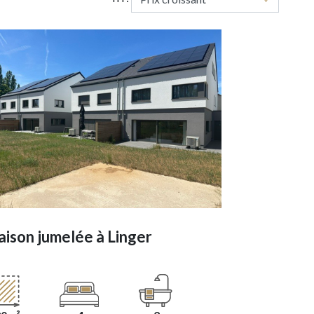
ison jumelée à
Linger