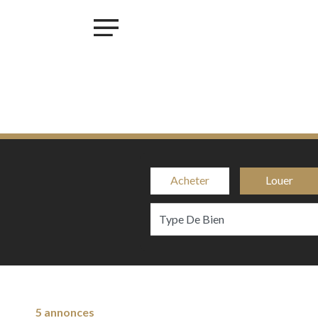
×
ACHETER
LOUER
VENDRE
INVESTIR
PROJET MAISONS - LINGER
PROJET KROUN - MAMER
Acheter
Louer
RESIDENCE IRIS - BETTANGE SUR MESS
PROJET PHOENIX - BONNEVOIE
PROJET VAUBAN LUXEMBOURG-PFAFFENTHALL
BLOG
CONTACT
5 annonces