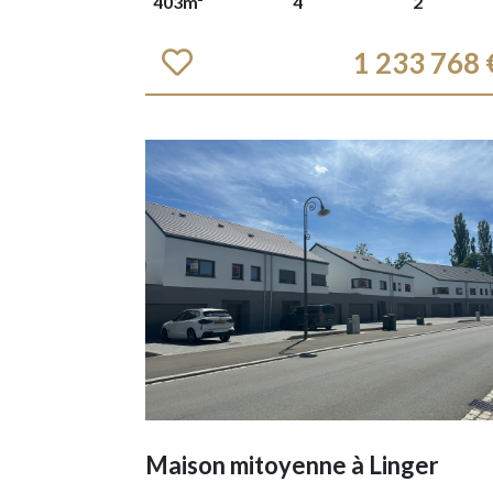
403m²
4
2
1 233 768 
Maison mitoyenne à
Linger