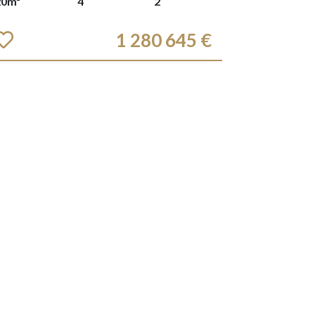
20m²
4
2
1 280 645 €