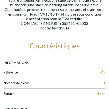
Il offre un séjour lumineux, une salle de bain moderne, une
buanderie, une place de parking intérieure et une cave,
Commodités proches (commerces, restaurants et transports
en commun). Prix TVA (3%&17%) incluse sous condition
d'acceptation pour la TVA réduite.
CONTACTEZ NOUS : +352661705033
contact@hd33.lu
Caractéristiques
INFORMATIONS
Référence
765
Nombre de pièces
1
Surface
41 m²