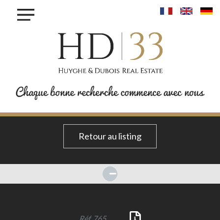
×
ACHETER
LOUER
VENDRE
INVESTIR
PROJET MAISONS - LINGER
PROJET KROUN - MAMER
RESIDENCE IRIS - BETTANGE SUR MESS
Retour au listing
PROJET PHOENIX - BONNEVOIE
PROJET VAUBAN LUXEMBOURG-PFAFFENTHALL
BLOG
CONTACT
Réf. 765