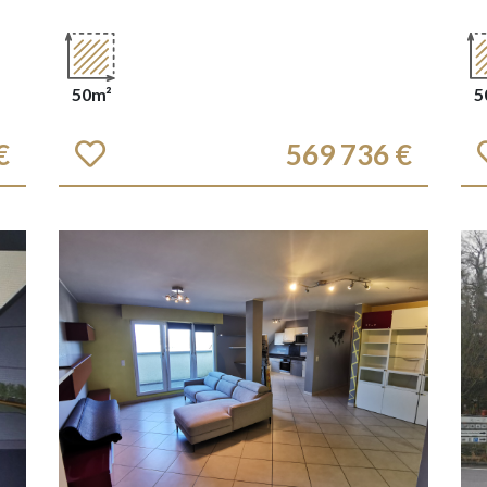
50m²
5
€
569 736 €