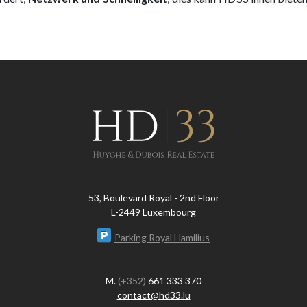
53, Boulevard Royal - 2nd Floor
L-2449 Luxembourg
Parking Royal Hamilius
M.
(+352)
661 333 370
contact@hd33.lu