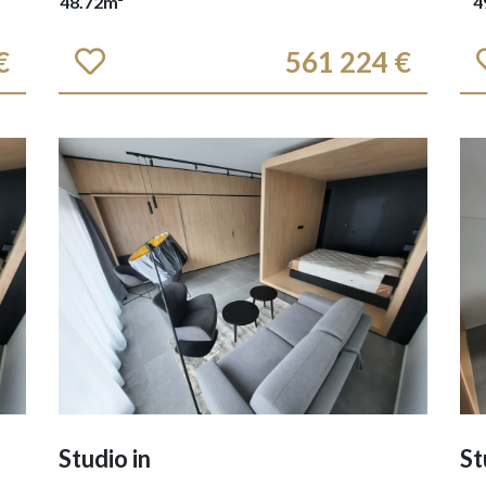
48.72m²
4
€
561 224 €
Studio in
St