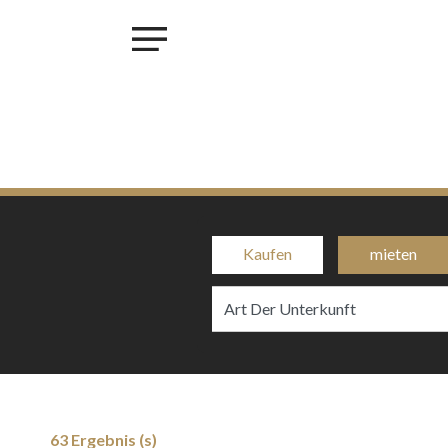
×
KAUFEN
MIETEN
VERKAUF
INVESTIEREN
PROJET MAISONS - LINGER
PROJET KROUN - MAMER
Kaufen
mieten
RESIDENCE IRIS - BETTANGE SUR MESS
PROJET PHOENIX - BONNEVOIE
PROJET VAUBAN LUXEMBOURG-PFAFFENTHALL
BLOG
KONTAKT
63 Ergebnis (s)