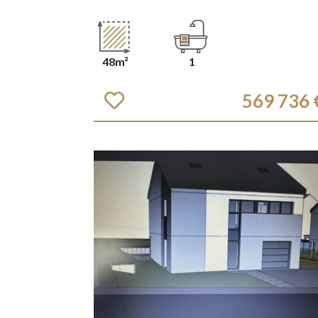
48m²
1
569 736 