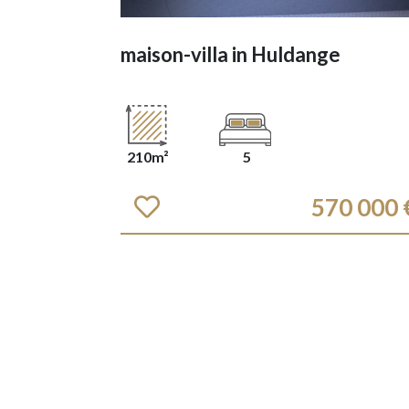
maison-villa in
Huldange
210m²
5
570 000 