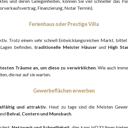
ktes und deren Gelegenheiten, können Sie viel schneller das
orverkaufsvertrag, Finanzierung, Notar Termin).
Ferienhaus oder Prestige Villa
tiv. Trotz einem sehr schnell Entwicklungsreichen Markt, bitt
n Lagen befinden,
traditionelle Meister Häuser
und
High Sta
testen Träume an, um diese zu verwirklichen
. Wie auch immer
n, die nur auf sie warten.
Gewerbeflächen erwerben
fältig und attraktiv
. Heut zu tage sind die Meisten Gewe
 und
Belval, Contern und Munsbach
.
rdert,
Netzwerk und Schnelligkeit
, dies kann HD33 ihnen biete