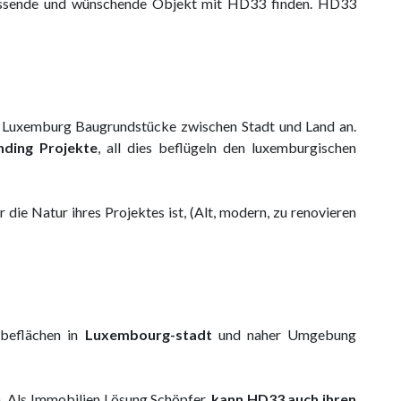
 Passende und wünschende Objekt mit HD33 finden. HD33
et Luxemburg Baugrundstücke zwischen Stadt und Land an.
nding Projekte
, all dies beflügeln den luxemburgischen
 die Natur ihres Projektes ist, (Alt, modern, zu renovieren
rbeflächen in
Luxembourg-stadt
und naher Umgebung
n. Als Immobilien Lösung Schöpfer,
kann HD33 auch ihren