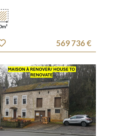
0m²
569 736 €