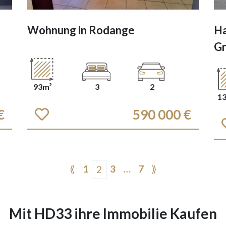
Wohnung in
Rodange
Ha
G
93m²
3
2
1
€
590 000 €
⟪
1
3
…
7
⟫
2
Mit HD33 ihre Immobilie Kaufen