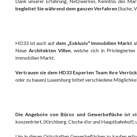
Dank unserer Erfahrung, Netzwerkes, Kenntnis des Mar
begleitet Sie während dem ganzen Verfahren
(Suche, V
HD33 ist auch auf
dem „Exklusiv“ Immobilien Markt
ak
Neue
Architekten Villen
, welche sich in Privilegierte
Immobilien Markt.
Vertrauen sie dem HD33 Experten Team ihre Verrück
oder zu bauen) Luxemburg bittet verschiedene Möglichkeite
Die Angebote von Büros und Gewerbefläche ist viel
konzentriert, (Kirchberg. Cloche d’or und Hauptbahnhof),
Um in diesen Ortschaften Gewerbeflächen zu kaufen erfo