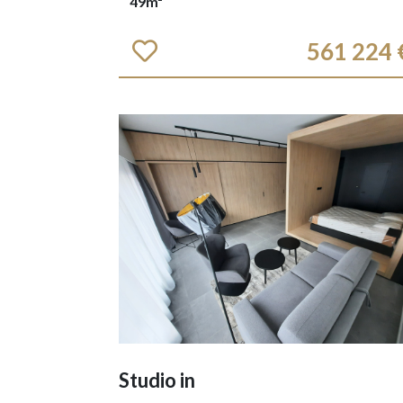
49m²
561 224 
Studio in