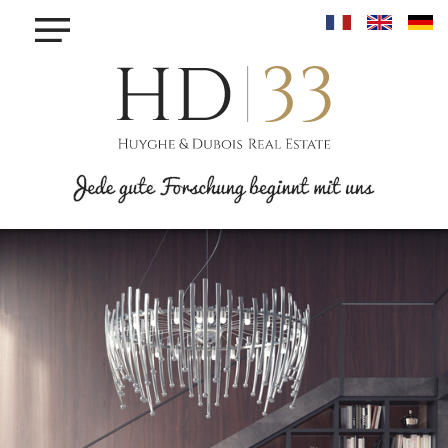
×
KAUFEN
MIETEN
VERKAUF
INVESTIEREN
PROJET MAISONS - LINGER
PROJET KROUN - MAMER
RESIDENCE IRIS - BETTANGE SUR MESS
PROJET PHOENIX - BONNEVOIE
PROJET VAUBAN LUXEMBOURG-PFAFFENTHALL
BLOG
KONTAKT